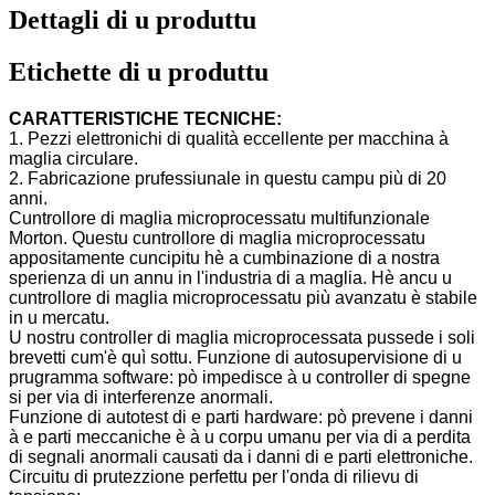
Dettagli di u produttu
Etichette di u produttu
CARATTERISTICHE TECNICHE:
1. Pezzi elettronichi di qualità eccellente per macchina à
maglia circulare.
2. Fabricazione prufessiunale in questu campu più di 20
anni.
Cuntrollore di maglia microprocessatu multifunzionale
Morton. Questu cuntrollore di maglia microprocessatu
appositamente cuncipitu hè a cumbinazione di a nostra
sperienza di un annu in l'industria di a maglia. Hè ancu u
cuntrollore di maglia microprocessatu più avanzatu è stabile
in u mercatu.
U nostru controller di maglia microprocessata pussede i soli
brevetti cum'è quì sottu. Funzione di autosupervisione di u
prugramma software: pò impedisce à u controller di spegne
si per via di interferenze anormali.
Funzione di autotest di e parti hardware: pò prevene i danni
à e parti meccaniche è à u corpu umanu per via di a perdita
di segnali anormali causati da i danni di e parti elettroniche.
Circuitu di prutezzione perfettu per l'onda di rilievu di