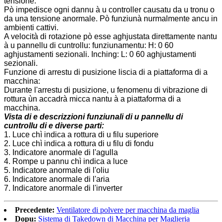
tensione:
Pò impedisce ogni dannu à u controller causatu da u tronu o
da una tensione anormale. Pò funziunà nurmalmente ancu in
ambienti cattivi.
A velocità di rotazione pò esse aghjustata direttamente nantu
à u pannellu di cuntrollu: funziunamentu: H: 0 60
aghjustamenti sezionali. Inching: L: 0 60 aghjustamenti
sezionali.
Funzione di arrestu di pusizione liscia di a piattaforma di a
macchina:
Durante l'arrestu di pusizione, u fenomenu di vibrazione di
rottura ùn accadrà micca nantu à a piattaforma di a
macchina.
Vista di e descrizzioni funziunali di u pannellu di
cuntrollu di e diverse parti:
1. Luce chì indica a rottura di u filu superiore
2. Luce chì indica a rottura di u filu di fondu
3. Indicatore anormale di l'agulla
4. Rompe u pannu chì indica a luce
5. Indicatore anormale di l'oliu
6. Indicatore anormale di l'aria
7. Indicatore anormale di l'inverter
Precedente:
Ventilatore di polvere per macchina da maglia
Dopu:
Sistema di Takedown di Macchina per Maglieria