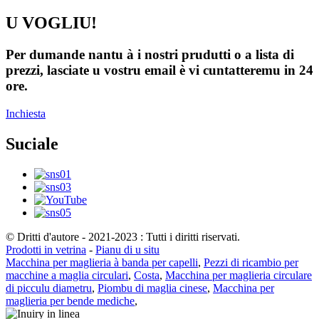
U VOGLIU!
Per dumande nantu à i nostri prudutti o a lista di
prezzi, lasciate u vostru email è vi cuntatteremu in 24
ore.
Inchiesta
Suciale
© Dritti d'autore - 2021-2023 : Tutti i diritti riservati.
Prodotti in vetrina
-
Pianu di u situ
Macchina per maglieria à banda per capelli
,
Pezzi di ricambio per
macchine a maglia circulari
,
Costa
,
Macchina per maglieria circulare
di picculu diametru
,
Piombu di maglia cinese
,
Macchina per
maglieria per bende mediche
,