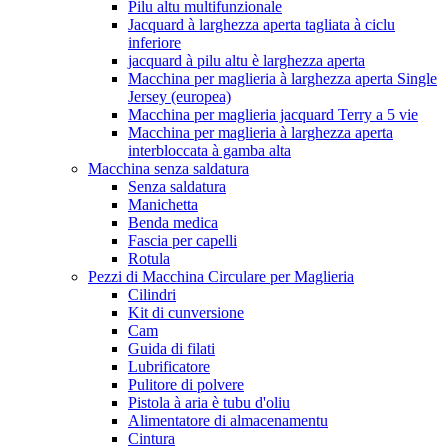
Pilu altu multifunzionale
Jacquard à larghezza aperta tagliata à ciclu
inferiore
jacquard à pilu altu è larghezza aperta
Macchina per maglieria à larghezza aperta Single
Jersey (europea)
Macchina per maglieria jacquard Terry a 5 vie
Macchina per maglieria à larghezza aperta
interbloccata à gamba alta
Macchina senza saldatura
Senza saldatura
Manichetta
Benda medica
Fascia per capelli
Rotula
Pezzi di Macchina Circulare per Maglieria
Cilindri
Kit di cunversione
Cam
Guida di filati
Lubrificatore
Pulitore di polvere
Pistola à aria è tubu d'oliu
Alimentatore di almacenamentu
Cintura