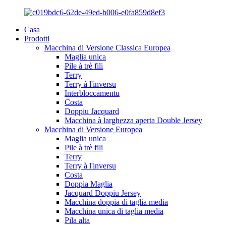
Casa
Prodotti
Macchina di Versione Classica Europea
Maglia unica
Pile à trè fili
Terry
Terry à l'inversu
Interbloccamentu
Costa
Doppiu Jacquard
Macchina à larghezza aperta Double Jersey
Macchina di Versione Europea
Maglia unica
Pile à trè fili
Terry
Terry à l'inversu
Costa
Doppia Maglia
Jacquard Doppiu Jersey
Macchina doppia di taglia media
Macchina unica di taglia media
Pila alta