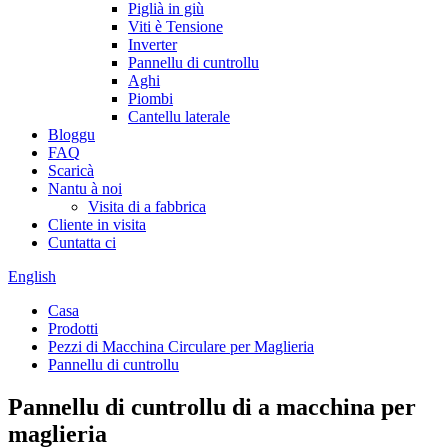
Piglià in giù
Viti è Tensione
Inverter
Pannellu di cuntrollu
Aghi
Piombi
Cantellu laterale
Bloggu
FAQ
Scaricà
Nantu à noi
Visita di a fabbrica
Cliente in visita
Cuntatta ci
English
Casa
Prodotti
Pezzi di Macchina Circulare per Maglieria
Pannellu di cuntrollu
Pannellu di cuntrollu di a macchina per
maglieria