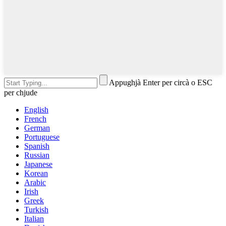
Appughjà Enter per circà o ESC
per chjude
English
French
German
Portuguese
Spanish
Russian
Japanese
Korean
Arabic
Irish
Greek
Turkish
Italian