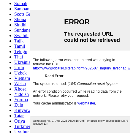
Somali
Samoan
Scots Gaelic
Shona
Sindhi
Sundanese
Swahili
Tajik
Tamil
Telugu
Thai
Ukrainian
Urdu
Uzbek
Vietnamese
Welsh
Xhosa
Yiddish
Yoruba
Zulu
Kinyarwanda
Tatar
Oriya
Turkmen
Uyghur