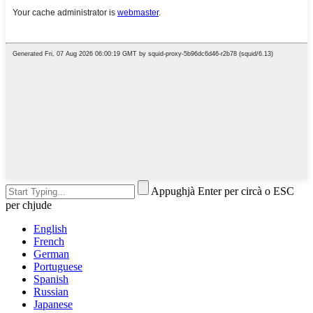
Appughjà Enter per circà o ESC
per chjude
English
French
German
Portuguese
Spanish
Russian
Japanese