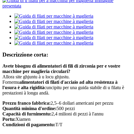
Descrizzione corta:
Avete bisognu di alimentatori di fili di zirconia per e vostre
macchine per maglieria circulari?
Allora site ghjuntu à u locu ghjustu.
Fornemu
alimentatori di filati d'acciaio ad alta resistenza à
l'usura è alta rigidità
cuncipitu per una guida stabile di u filatu è
prestazioni à longu andà.
Prezzu franco fabbrica:
2,5–6 dollari americani per pezzu
Quantità minima d'ordine:
500 pezzi
Capacità di furnimentu:
2,4 milioni di pezzi à l'annu
Portu:
Xiamen
Cundizioni di pagamentu:
T/T