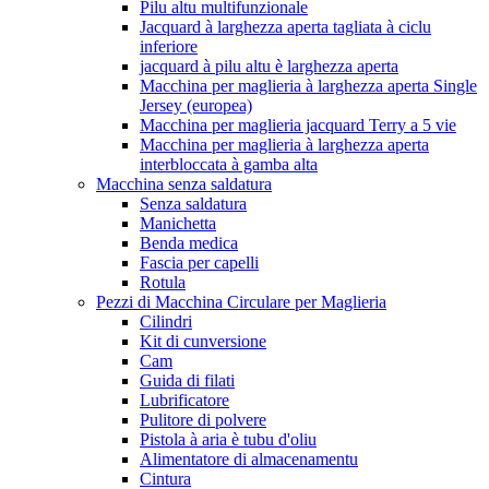
Pilu altu multifunzionale
Jacquard à larghezza aperta tagliata à ciclu
inferiore
jacquard à pilu altu è larghezza aperta
Macchina per maglieria à larghezza aperta Single
Jersey (europea)
Macchina per maglieria jacquard Terry a 5 vie
Macchina per maglieria à larghezza aperta
interbloccata à gamba alta
Macchina senza saldatura
Senza saldatura
Manichetta
Benda medica
Fascia per capelli
Rotula
Pezzi di Macchina Circulare per Maglieria
Cilindri
Kit di cunversione
Cam
Guida di filati
Lubrificatore
Pulitore di polvere
Pistola à aria è tubu d'oliu
Alimentatore di almacenamentu
Cintura