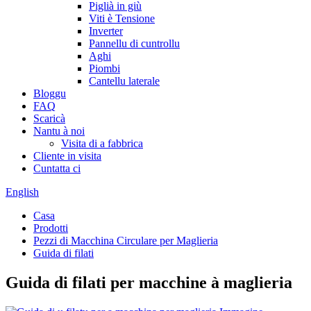
Piglià in giù
Viti è Tensione
Inverter
Pannellu di cuntrollu
Aghi
Piombi
Cantellu laterale
Bloggu
FAQ
Scaricà
Nantu à noi
Visita di a fabbrica
Cliente in visita
Cuntatta ci
English
Casa
Prodotti
Pezzi di Macchina Circulare per Maglieria
Guida di filati
Guida di filati per macchine à maglieria