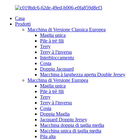
Casa
Prodotti
Macchina di Versione Classica Europea
Maglia unica
Pile à trè fili
Terry
Terry à l'inversu
Interbloccamentu
Costa
Doppiu Jacquard
Macchina à larghezza aperta Double Jersey
Macchina di Versione Europea
Maglia unica
Pile à trè fili
Terry
Terry à l'inversu
Costa
Doppia Maglia
Jacquard Doppiu Jersey
Macchina doppia di taglia media
Macchina unica di taglia media
Pila alta