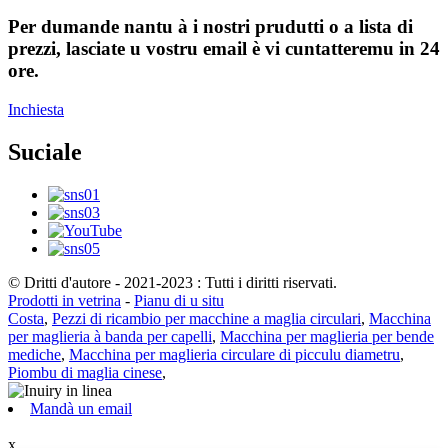
Per dumande nantu à i nostri prudutti o a lista di
prezzi, lasciate u vostru email è vi cuntatteremu in 24
ore.
Inchiesta
Suciale
© Dritti d'autore - 2021-2023 : Tutti i diritti riservati.
Prodotti in vetrina
-
Pianu di u situ
Costa
,
Pezzi di ricambio per macchine a maglia circulari
,
Macchina
per maglieria à banda per capelli
,
Macchina per maglieria per bende
mediche
,
Macchina per maglieria circulare di picculu diametru
,
Piombu di maglia cinese
,
Mandà un email
x