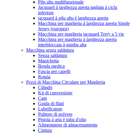
Pilu altu multifunzionale
Jacquard à larghezza aperta tagliata à ciclu
inferiore
jacquard à pilu altu è larghezza aperta
Macchina per maglieria à larghezza aperta Single
Jersey (europea)
Macchina per maglieria jacquard Terry a 5 vie
Macchina per maglieria à larghezza aperta
interbloccata à gamba alta
Macchina senza saldatura
Senza saldatura
Manichetta
Benda medica
Fascia per capelli
Rotula
Pezzi di Macchina Circulare per Maglieria
Cilindri
Kit di cunversione
Cam
Guida di filati
Lubrificatore
Pulitore di polvere
Pistola à aria è tubu d'oliu
Alimentatore di almacenamentu
Cintura