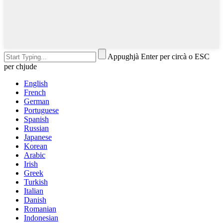
Appughjà Enter per circà o ESC
per chjude
English
French
German
Portuguese
Spanish
Russian
Japanese
Korean
Arabic
Irish
Greek
Turkish
Italian
Danish
Romanian
Indonesian