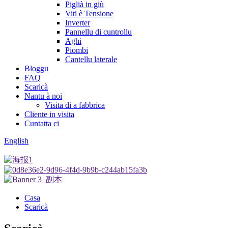
Piglià in giù
Viti è Tensione
Inverter
Pannellu di cuntrollu
Aghi
Piombi
Cantellu laterale
Bloggu
FAQ
Scaricà
Nantu à noi
Visita di a fabbrica
Cliente in visita
Cuntatta ci
English
Casa
Scaricà