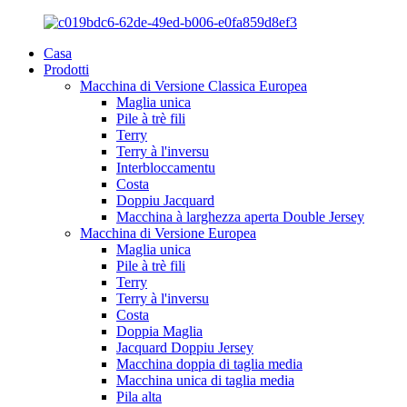
Casa
Prodotti
Macchina di Versione Classica Europea
Maglia unica
Pile à trè fili
Terry
Terry à l'inversu
Interbloccamentu
Costa
Doppiu Jacquard
Macchina à larghezza aperta Double Jersey
Macchina di Versione Europea
Maglia unica
Pile à trè fili
Terry
Terry à l'inversu
Costa
Doppia Maglia
Jacquard Doppiu Jersey
Macchina doppia di taglia media
Macchina unica di taglia media
Pila alta