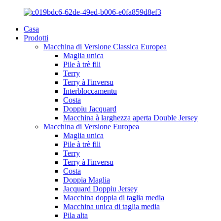
Casa
Prodotti
Macchina di Versione Classica Europea
Maglia unica
Pile à trè fili
Terry
Terry à l'inversu
Interbloccamentu
Costa
Doppiu Jacquard
Macchina à larghezza aperta Double Jersey
Macchina di Versione Europea
Maglia unica
Pile à trè fili
Terry
Terry à l'inversu
Costa
Doppia Maglia
Jacquard Doppiu Jersey
Macchina doppia di taglia media
Macchina unica di taglia media
Pila alta