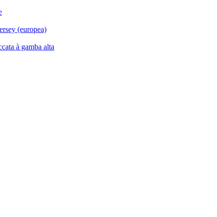
e
ersey (europea)
ccata à gamba alta