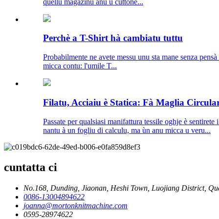
quellu magazinu anu u cuttone...
Perchè a T-Shirt hà cambiatu tuttu
Probabilmente ne avete messu unu sta mane senza pensà c
micca contu: l'umile T...
Filatu, Acciaiu è Statica: Fà Maglia Circular
Passate per qualsiasi manifattura tessile oghje è sentirete 
nantu à un fogliu di calculu, ma ùn anu micca u veru...
cuntatta ci
No.168, Dunding, Jiaonan, Heshi Town, Luojiang District, Qu
0086-13004894622
joanna@mortonknitmachine.com
0595-28974622