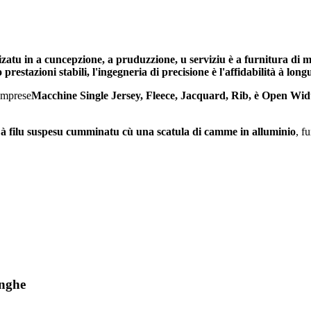
in a cuncepzione, a pruduzzione, u serviziu è a furnitura di macchi
prestazioni stabili, l'ingegneria di precisione è l'affidabilità à lon
umprese
Macchine Single Jersey, Fleece, Jacquard, Rib, è Open Wid
i à filu suspesu cumminatu cù una scatula di camme in alluminio
, f
onghe