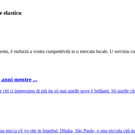
e elasticu
entu, è rinfurzà a vostra cumpetitività in u mercatu lucale. U serviziu c
anni mentre ...
e chì ci impressinu di più ùn sò mai quelle nove è brillanti. Sò quelle c
essa micca s'è vo site in Istanbul, Dhaka, São Paulo, o una piccula cità 