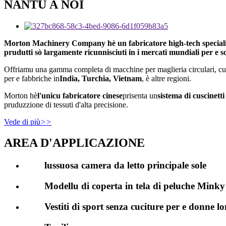
NANTU À NOI
Morton Machinery Company hè un fabricatore high-tech specializatu 
prudutti sò largamente ricunnisciuti in i mercati mundiali per e so 
Offriamu una gamma completa di macchine per maglieria circulari, c
per e fabbriche in
India, Turchia, Vietnam
, è altre regioni.
Morton hè
l'unicu fabricatore cinese
prisenta un
sistema di cuscinett
pruduzzione di tessuti d'alta precisione.
Vede di più
>>
AREA D'APPLICAZIONE
lussuosa camera da letto principale sole
Modellu di coperta in tela di peluche Minky
Vestiti di sport senza cuciture per e donne l