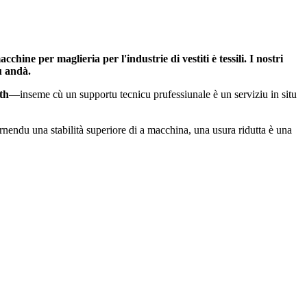
ne per maglieria per l'industrie di vestiti è tessili. I nostri
gu andà.
th
—inseme cù un supportu tecnicu prufessiunale è un serviziu in situ
urnendu una stabilità superiore di a macchina, una usura ridutta è una