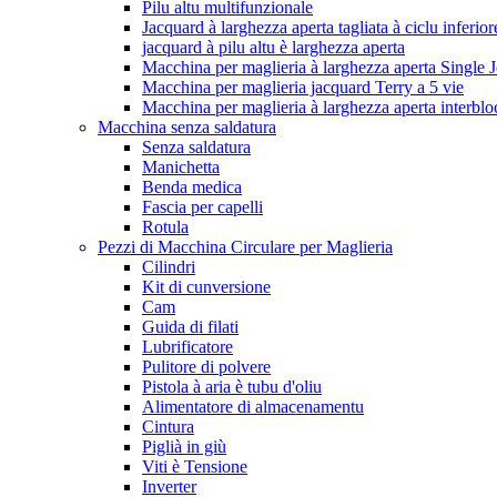
Pilu altu multifunzionale
Jacquard à larghezza aperta tagliata à ciclu inferior
jacquard à pilu altu è larghezza aperta
Macchina per maglieria à larghezza aperta Single J
Macchina per maglieria jacquard Terry a 5 vie
Macchina per maglieria à larghezza aperta interblo
Macchina senza saldatura
Senza saldatura
Manichetta
Benda medica
Fascia per capelli
Rotula
Pezzi di Macchina Circulare per Maglieria
Cilindri
Kit di cunversione
Cam
Guida di filati
Lubrificatore
Pulitore di polvere
Pistola à aria è tubu d'oliu
Alimentatore di almacenamentu
Cintura
Piglià in giù
Viti è Tensione
Inverter