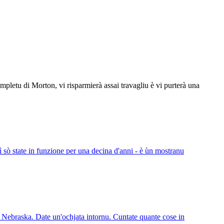
umpletu di Morton, vi risparmierà assai travagliu è vi purterà una
hì sò state in funzione per una decina d'anni - è ùn mostranu
in Nebraska. Date un'ochjata intornu. Cuntate quante cose in