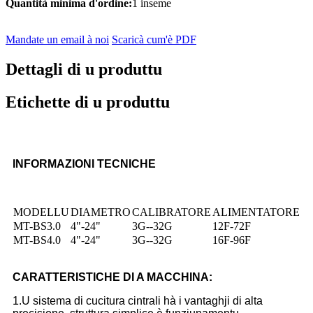
Quantità minima d'ordine:
1 inseme
Mandate un email à noi
Scaricà cum'è PDF
Dettagli di u produttu
Etichette di u produttu
INFORMAZIONI TECNICHE
MODELLU
DIAMETRO
CALIBRATORE
ALIMENTATORE
MT-BS3.0
4"-24"
3G--32G
12F-72F
MT-BS4.0
4"-24"
3G--32G
16F-96F
CARATTERISTICHE DI A MACCHINA:
1.
U sistema di cucitura cintrali hà i vantaghji di alta