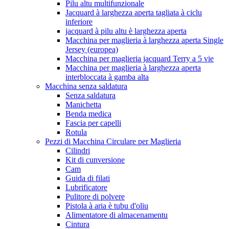
Pilu altu multifunzionale
Jacquard à larghezza aperta tagliata à ciclu
inferiore
jacquard à pilu altu è larghezza aperta
Macchina per maglieria à larghezza aperta Single
Jersey (europea)
Macchina per maglieria jacquard Terry a 5 vie
Macchina per maglieria à larghezza aperta
interbloccata à gamba alta
Macchina senza saldatura
Senza saldatura
Manichetta
Benda medica
Fascia per capelli
Rotula
Pezzi di Macchina Circulare per Maglieria
Cilindri
Kit di cunversione
Cam
Guida di filati
Lubrificatore
Pulitore di polvere
Pistola à aria è tubu d'oliu
Alimentatore di almacenamentu
Cintura