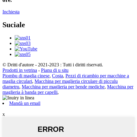
Inchiesta
Suciale
© Dritti d'autore - 2021-2023 : Tutti i diritti riservati.
Prodotti in vetrina
-
Pianu di u situ
Piombu di maglia cinese
,
Costa
,
Pezzi di ricambio per macchine a
maglia circulari
,
Macchina per maglieria circulare di picculu
diametru
,
Macchina per maglieria per bende mediche
,
Macchina per
maglieria à banda per capelli
,
Mandà un email
x