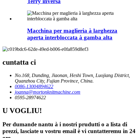
Terry inversa
Macchina per maglieria à larghezza
aperta interbloccata à gamba alta
cuntatta ci
No.168, Dunding, Jiaonan, Heshi Town, Luojiang District,
Quanzhou City, Fujian Province, China.
0086-13004894622
joanna@mortonknitmachine.com
0595-28974622
U VOGLIU!
Per dumande nantu à i nostri prudutti o a lista di
prezzi, lasciate u vostru email è vi cuntatteremu in 24
ore.