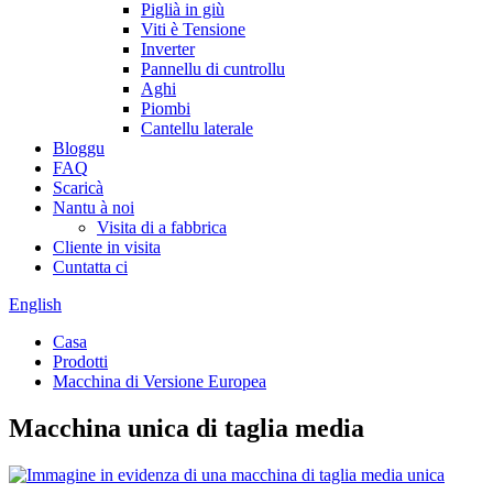
Piglià in giù
Viti è Tensione
Inverter
Pannellu di cuntrollu
Aghi
Piombi
Cantellu laterale
Bloggu
FAQ
Scaricà
Nantu à noi
Visita di a fabbrica
Cliente in visita
Cuntatta ci
English
Casa
Prodotti
Macchina di Versione Europea
Macchina unica di taglia media