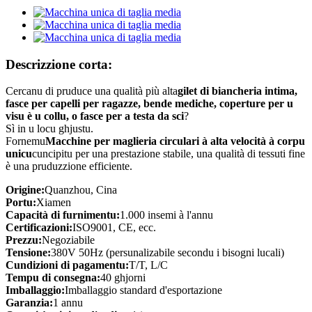
Descrizzione corta:
Cercanu di pruduce una qualità più alta
gilet di biancheria intima,
fasce per capelli per ragazze, bende mediche, coperture per u
visu è u collu, o fasce per a testa da sci
?
Sì in u locu ghjustu.
Fornemu
Macchine per maglieria circulari à alta velocità à corpu
unicu
cuncipitu per una prestazione stabile, una qualità di tessuti fine
è una pruduzzione efficiente.
Origine:
Quanzhou, Cina
Portu:
Xiamen
Capacità di furnimentu:
1.000 insemi à l'annu
Certificazioni:
ISO9001, CE, ecc.
Prezzu:
Negoziabile
Tensione:
380V 50Hz (persunalizabile secondu i bisogni lucali)
Cundizioni di pagamentu:
T/T, L/C
Tempu di consegna:
40 ghjorni
Imballaggio:
Imballaggio standard d'esportazione
Garanzia:
1 annu