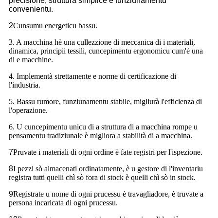
precisione, struttura simplice è funziunamentu
convenientu.
2
Cunsumu energeticu bassu.
3. A macchina hè una cullezzione di meccanica di i materiali,
dinamica, principii tessili, cuncepimentu ergonomicu cum'è una
di e macchine.
4. Implementà strettamente e norme di certificazione di
l'industria.
5. Bassu rumore, funziunamentu stabile, migliurà l'efficienza di
l'operazione.
6. U cuncepimentu unicu di a struttura di a macchina rompe u
pensamentu tradiziunale è migliora a stabilità di a macchina.
7
Pruvate i materiali di ogni ordine è fate registri per l'ispezione.
8
I pezzi sò almacenati ordinatamente, è u gestore di l'inventariu
registra tutti quelli chì sò fora di stock è quelli chì sò in stock.
9
Registrate u nome di ogni prucessu è travagliadore, è truvate a
persona incaricata di ogni prucessu.