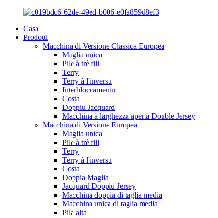
Casa
Prodotti
Macchina di Versione Classica Europea
Maglia unica
Pile à trè fili
Terry
Terry à l'inversu
Interbloccamentu
Costa
Doppiu Jacquard
Macchina à larghezza aperta Double Jersey
Macchina di Versione Europea
Maglia unica
Pile à trè fili
Terry
Terry à l'inversu
Costa
Doppia Maglia
Jacquard Doppiu Jersey
Macchina doppia di taglia media
Macchina unica di taglia media
Pila alta