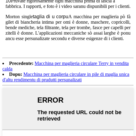
10
Pruvate rigorosamente ogni macchina prima di lascià a
fabbrica. I rapporti, e foto è i video saranu dispunibili per i clienti.
Morton single
taglia di u corpu
A macchina per maglieria pò fà
gilet di biancheria intima per omi è donne, maschere, copricolli,
bende mediche, tela filtrante, tela per trombe, fasce per capelli per
zitelli è donne. L'applicazioni meccaniche sò assai larghe è ponu
ancu esse persunalizate secondu e diverse esigenze di i clienti.
Precedente:
Macchina per maglieria circulare Terry in vendita
calda
Dopu:
Macchina per maglieria circulare in pile di maglia unica
d'altu rendimentu di prudutti persunalizati