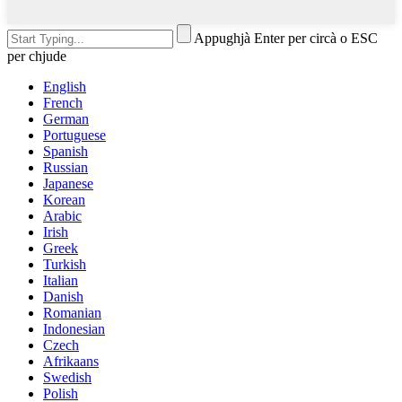
Appughjà Enter per circà o ESC
per chjude
English
French
German
Portuguese
Spanish
Russian
Japanese
Korean
Arabic
Irish
Greek
Turkish
Italian
Danish
Romanian
Indonesian
Czech
Afrikaans
Swedish
Polish