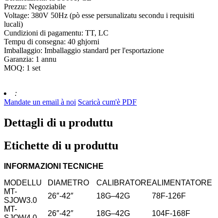
Prezzu: Negoziabile
Voltage: 380V 50Hz (pò esse persunalizatu secondu i requisiti
lucali)
Cundizioni di pagamentu: TT, LC
Tempu di consegna: 40 ghjorni
Imballaggio: Imballaggio standard per l'esportazione
Garanzia: 1 annu
MOQ: 1 set
:
Mandate un email à noi
Scaricà cum'è PDF
Dettagli di u produttu
Etichette di u produttu
INFORMAZIONI TECNICHE
MODELLU
DIAMETRO
CALIBRATORE
ALIMENTATORE
MT-
26″-42″
18G–42G
78F-126F
SJOW3.0
MT-
26″-42″
18G–42G
104F-168F
SJOW4.0