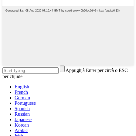
Appughjà Enter per circà o ESC
per chjude
English
French
German
Portuguese
Spanish
Russian
Japanese
Korean
Arabic
Irish