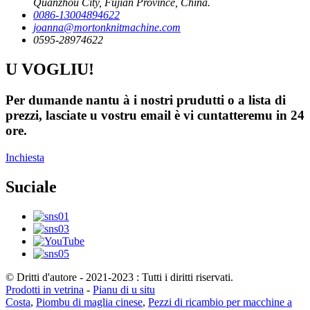
Quanzhou City, Fujian Province, China.
0086-13004894622
joanna@mortonknitmachine.com
0595-28974622
U VOGLIU!
Per dumande nantu à i nostri prudutti o a lista di
prezzi, lasciate u vostru email è vi cuntatteremu in 24
ore.
Inchiesta
Suciale
© Dritti d'autore - 2021-2023 : Tutti i diritti riservati.
Prodotti in vetrina
-
Pianu di u situ
Costa
,
Piombu di maglia cinese
,
Pezzi di ricambio per macchine a