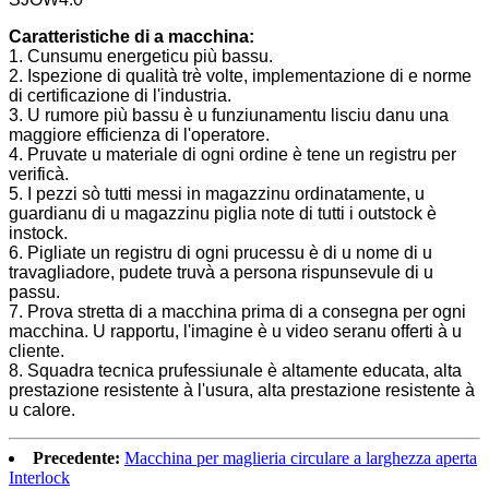
Caratteristiche di a macchina:
1. Cunsumu energeticu più bassu.
2. Ispezione di qualità trè volte, implementazione di e norme
di certificazione di l'industria.
3. U rumore più bassu è u funziunamentu lisciu danu una
maggiore efficienza di l'operatore.
4. Pruvate u materiale di ogni ordine è tene un registru per
verificà.
5. I pezzi sò tutti messi in magazzinu ordinatamente, u
guardianu di u magazzinu piglia note di tutti i outstock è
instock.
6. Pigliate un registru di ogni prucessu è di u nome di u
travagliadore, pudete truvà a persona rispunsevule di u
passu.
7. Prova stretta di a macchina prima di a consegna per ogni
macchina. U rapportu, l'imagine è u video seranu offerti à u
cliente.
8. Squadra tecnica prufessiunale è altamente educata, alta
prestazione resistente à l'usura, alta prestazione resistente à
u calore.
Precedente:
Macchina per maglieria circulare a larghezza aperta
Interlock