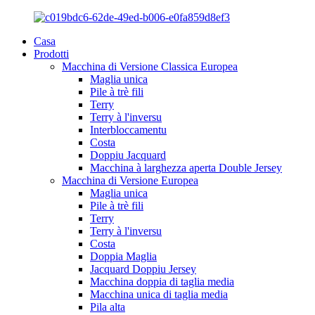
Casa
Prodotti
Macchina di Versione Classica Europea
Maglia unica
Pile à trè fili
Terry
Terry à l'inversu
Interbloccamentu
Costa
Doppiu Jacquard
Macchina à larghezza aperta Double Jersey
Macchina di Versione Europea
Maglia unica
Pile à trè fili
Terry
Terry à l'inversu
Costa
Doppia Maglia
Jacquard Doppiu Jersey
Macchina doppia di taglia media
Macchina unica di taglia media
Pila alta