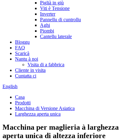
Piglià in giù
Viti è Tensione
Inverter
Pannellu di cuntrollu
Aghi
Piombi
Cantellu laterale
Bloggu
FAQ
Scaricà
Nantu à noi
Visita di a fabbrica
Cliente in visita
Cuntatta ci
English
Casa
Prodotti
Macchina di Versione Asiatica
Larghezza aperta unica
Macchina per maglieria à larghezza
aperta unica di altezza inferiore