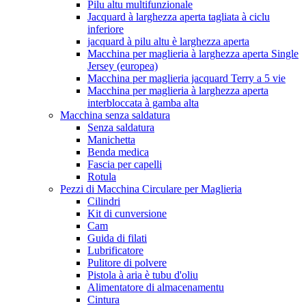
Pilu altu multifunzionale
Jacquard à larghezza aperta tagliata à ciclu
inferiore
jacquard à pilu altu è larghezza aperta
Macchina per maglieria à larghezza aperta Single
Jersey (europea)
Macchina per maglieria jacquard Terry a 5 vie
Macchina per maglieria à larghezza aperta
interbloccata à gamba alta
Macchina senza saldatura
Senza saldatura
Manichetta
Benda medica
Fascia per capelli
Rotula
Pezzi di Macchina Circulare per Maglieria
Cilindri
Kit di cunversione
Cam
Guida di filati
Lubrificatore
Pulitore di polvere
Pistola à aria è tubu d'oliu
Alimentatore di almacenamentu
Cintura